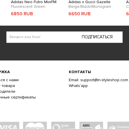
Adidas Neo Futro MixrFM
Adidas x Gucci Gazelle
A
Fluorescent Green
Beige/Black/Monogram
C
6850 RUB
6650 RUB
6
ПОДПИСАТЬСЯ
РЖКА
КОНТАКТЫ
ся с нами
Email: support@in-styleshop.com
 товара
Whats'app
одители
чные сертификаты