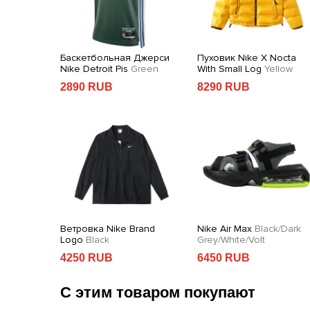
 Small
Баскетбольная Джерси
Пуховик Nike X Nocta
lack
Nike Detroit Pis
Green
With Small Log
Yellow
2890 RUB
8290 RUB
on
Ветровка Nike Brand
Nike Air Max
Black/Dark
Logo
Black
Grey/White/Volt
4250 RUB
6450 RUB
С этим товаром покупают