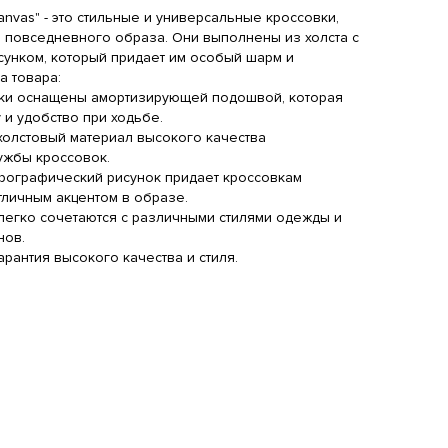
Canvas" - это стильные и универсальные кроссовки,
 повседневного образа. Они выполнены из холста с
унком, который придает им особый шарм и
а товара:
ke Offcourt Adjust Sli
Кепка Nike With Text Logo
Nike Dun
вки оснащены амортизирующей подошвой, которая
ht Silver Sail
Beige
Honda
 и удобство при ходьбе.
150 RUB
2950 RUB
8190 RU
холстовый материал высокого качества
ужбы кроссовок.
эрографический рисунок придает кроссовкам
тличным акцентом в образе.
 легко сочетаются с различными стилями одежды и
нов.
 гарантия высокого качества и стиля.
ke Air More Uptempo
Кепка Nike Logo In The
Nike Dunk
ide
Aqua/Teal
Form Of A Ti
Gray
Red/White
050 RUB
3390 RUB
8590 RU
овки
зина