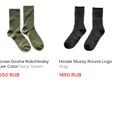
оски Gosha Rubchinskiy
Носки Stussy Round Logo
ure Color
Navy Green
Gray
550 RUB
1490 RUB