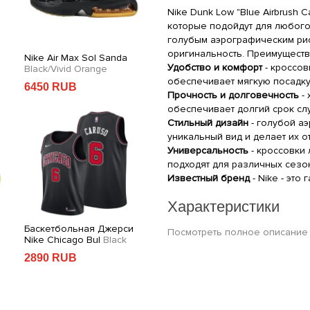
Nike Dunk Low "Blue Airbrush 
которые подойдут для любого
голубым аэрографическим рис
оригинальность. Преимуществ
Nike Air Max Sol Sanda
Баскетбольная Джерси
Ni
Удобство и комфорт
- кроссо
Black/Vivid Orange
Nike Philadelphia
Blue
Lig
обеспечивает мягкую посадку
6450 RUB
2890 RUB
5
Прочность и долговечность
- 
обеспечивает долгий срок сл
Стильный дизайн
- голубой а
уникальный вид и делает их о
Универсальность
- кроссовки
подходят для различных сезо
Известный бренд
- Nike - это
Характеристики
Баскетбольная Джерси
Браслет Louis Vuitton
Ni
Производитель: Nike
Посмотреть полное описание
Nike Chicago Bul
Black
Emblem E
Black/Silver
Sl
Категория: Кроссовки
2890 RUB
6590 RUB
7
Цвет: Голубой
Пол: Женский
Подкатегория: Lifestyle кросс
Состав: PU Кожа, Текстиль, Ре