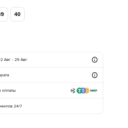
39
40
 Авг. - 29 Авг.
врата
 оплаты
иентов 24/7