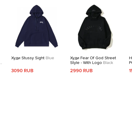
Код товара: 42735-01
Худи Stussy Sight
Blue
Худи Fear Of God Street
Н
Style - With Logo
Black
P
3090 RUB
2990 RUB
1