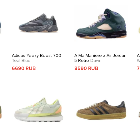
Adidas Yeezy Boost 700
A Ma Maniere x Air Jordan
A
Teal Blue
5 Retro
Dawn
W
6690 RUB
8590 RUB
7