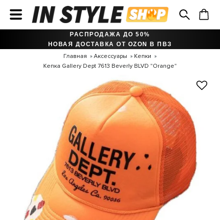
РАСПРОДАЖА ДО 50%
НОВАЯ ДОСТАВКА ОТ OZON В ПВЗ
Главная
Аксессуары
Кепки
Кепка Gallery Dept 7613 Beverly BLVD "Orange"