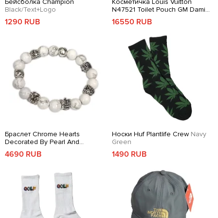
Бейсболка Champion
Косметичка Louis Vuitton
Black/Text+Logo
N47521 Toilet Pouch GM Damier
Graphite Canvas
Graphite
1290 RUB
16550 RUB
Браслет Chrome Hearts
Носки Huf Plantlife Crew
Navy
Decorated By Pearl And
Green
Symbols
White
4690 RUB
1490 RUB