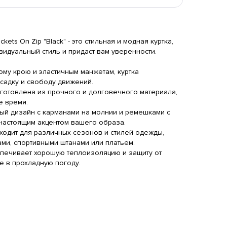
ckets On Zip "Black" - это стильная и модная куртка,
идуальный стиль и придаст вам уверенности.
му крою и эластичным манжетам, куртка
ди Jordan Patch And
Штаны Air Jordan With
Штаны Air 
садку и свободу движений.
ogo
Gray
Blue Logo
Black
Elastic Ba
зготовлена из прочного и долговечного материала,
750 RUB
3650 RUB
3590 RU
е время.
й дизайн с карманами на молнии и ремешками с
 настоящим акцентом вашего образа.
одит для различных сезонов и стилей одежды,
ами, спортивными штанами или платьем.
печивает хорошую теплоизоляцию и защиту от
ее в прохладную погоду.
ди Jordan Patch And
Шорты Air Jordan Cactus
Штаны Air
ogo
Black
Jack
Black
Fragment 
750 RUB
3890 RUB
3490 RU