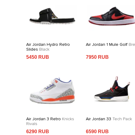
 Sports
Air Jordan Hydro Retro
Air Jordan 1 Mule Golf
Br
k
Slides
Black
5450 RUB
7950 RUB
n X
Air Jordan 3 Retro
Knicks
Air Jordan 33
Tech Pack
og
Black
Rivals
6290 RUB
6590 RUB