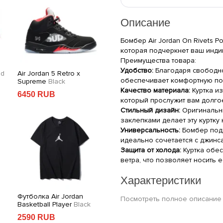
Описание
Бомбер Air Jordan On Rivets Po
которая подчеркнет ваш индив
Преимущества товара:
Удобство:
Благодаря свободно
ed
Air Jordan 5 Retro x
Футболка Air Jordan The
Ху
обеспечивает комфортную по
Supreme
Black
Brand Of Flig
Gray
L
Качество материала:
Куртка и
6450 RUB
2590 RUB
2
который прослужит вам долго
Стильный дизайн:
Оригинальны
заклепками делает эту куртку
Универсальность:
Бомбер подх
идеально сочетается с джинс
Защита от холода:
Куртка обес
ветра, что позволяет носить 
Характеристики
Футболка Air Jordan
Худи Air Jordan Logo Of
Ху
Производитель: Air Jordan
Посмотреть полное описание
Basketball Player
Black
Lines
Black
L
Категория: Верхняя одежда
2590 RUB
2990 RUB
2
Цвет: Чёрный