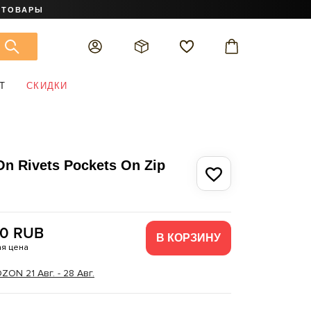
 ТОВАРЫ
Т
СКИДКИ
On Rivets Pockets On Zip
90 RUB
В КОРЗИНУ
я цена
ON 21 Авг. - 28 Авг.