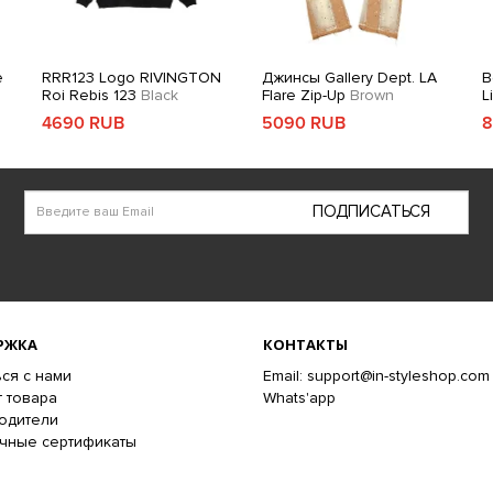
e
RRR123 Logo RIVINGTON
Джинсы Gallery Dept. LA
В
Roi Rebis 123
Black
Flare Zip-Up
Brown
L
4690 RUB
5090 RUB
8
ПОДПИСАТЬСЯ
РЖКА
КОНТАКТЫ
ся с нами
Email: support@in-styleshop.com
 товара
Whats'app
одители
чные сертификаты