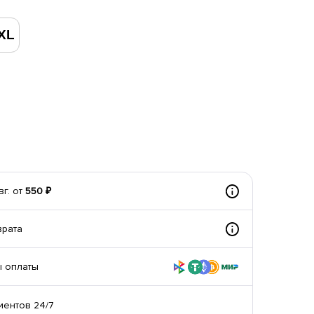
XL
вг. от
550 ₽
врата
 оплаты
иентов 24/7