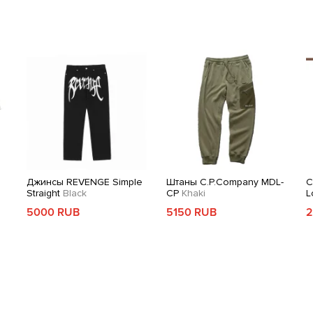
Пол: Женский
Подкатегория: Бомберы
Состав: Полиэстер, Текстиль
Код товара: 40587-01
h
Джинсы REVENGE Simple
Штаны C.P.Company MDL-
С
Straight
Black
CP
Khaki
L
5000 RUB
5150 RUB
2