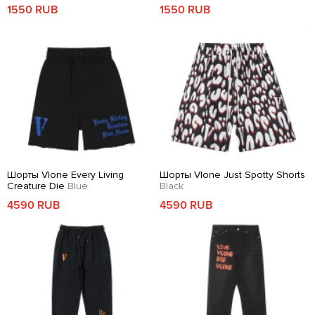
1550 RUB
1550 RUB
Шорты Vlone Every Living
Шорты Vlone Just Spotty Shorts
Creature Die
Blue
Black
4590 RUB
4590 RUB