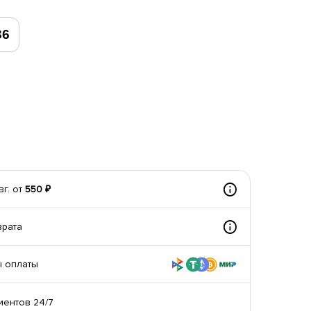
36
вг. от
550 ₽
врата
 оплаты
иентов 24/7