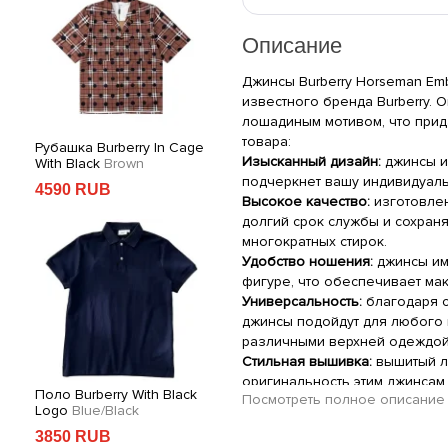
Описание
Джинсы Burberry Horseman Emb
известного бренда Burberry.
лошадиным мотивом, что прид
товара:
Рубашка Burberry In Cage
Футболка Burberry Logo
Св
Изысканный дизайн:
джинсы и
With Black
Brown
Picture
Black
Fr
подчеркнет вашу индивидуаль
4590 RUB
4090 RUB
5
Высокое качество:
изготовлен
долгий срок службы и сохран
многократных стирок.
Удобство ношения:
джинсы им
фигуре, что обеспечивает ма
Универсальность:
благодаря с
джинсы подойдут для любого 
различными верхней одеждой 
Стильная вышивка:
вышитый л
оригинальность этим джинсам
Поло Burberry With Black
Свитшот Burberry Front
Ху
Посмотреть полное описание
Logo
Blue/Black
Print Yell
Black
ZI
Характеристики
3850 RUB
6150 RUB
4