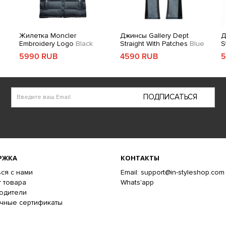
Жилетка Moncler
Джинсы Gallery Dept
Д
Embroidery Logo
Black
Straight With Patches
Blue
S
5990 RUB
4590 RUB
5
ПОДПИСАТЬСЯ
РЖКА
КОНТАКТЫ
ся с нами
Email: support@in-styleshop.com
 товара
Whats'app
одители
чные сертификаты