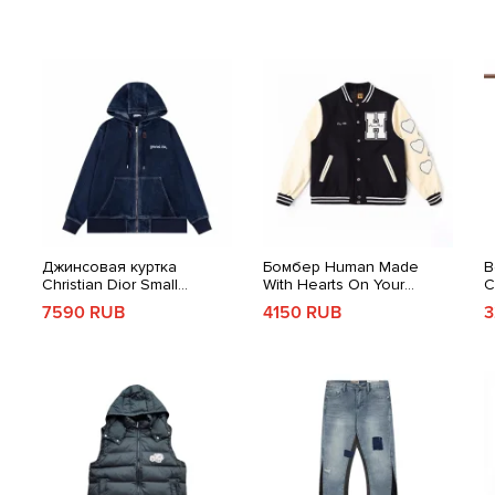
Джинсовая куртка
Бомбер Human Made
В
Christian Dior Small
With Hearts On Your
C
Stitches
Blue
Sleeve
Black/Cream
7590 RUB
4150 RUB
3