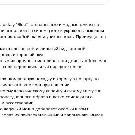
roidery "Blue" - это стильные и модные джинсы от
 Они выполнены в синем цвете и украшены вышитым
ает им особый шарм и уникальность. Преимущества
итшот Burberry
Бомбер Burberry Bilaterial
Спортивн
меют элегантный и стильный вид, который
ontside Print
White
Frontside
Black
Burberry 
Brown
ность и хороший вкус.
290 RUB
8750 RUB
5990 RU
ные из прочного материала, эти джинсы обеспечат
ят свой первоначальный вид даже после
еют комфортную посадку и хорошую посадку по
ксимальный комфорт при ношении.
воему классическому дизайну и синему цвету, эти
повседневного образа и легко сочетаются с
и аксессуарами.
ошадиный мотив добавляет особый шарм и
, делая их привлекательными и запоминающимися.
ди Burberry Rider Logo
Носки Burberry Logo On
Носки Bur
P
Gray
Black
White
White
Gre
550 RUB
1790 RUB
1790 RU