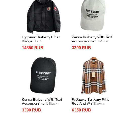
With Logo
Пуховик Burberry Urban
Кепка Burberry With Text
ck
Badge
Black
Accompaniment
White
14850 RUB
3390 RUB
ith White
Кепка Burberry With Text
Рубашка Burberry Print
Accompaniment
Black
Red And Whi
Brown
3390 RUB
6350 RUB