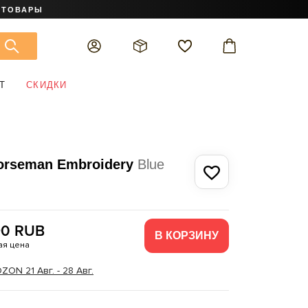
 ТОВАРЫ
Т
СКИДКИ
orseman Embroidery
Blue
90 RUB
В КОРЗИНУ
я цена
ON 21 Авг. - 28 Авг.