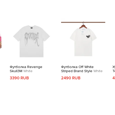
Производитель: Burberry
Категория: Штаны, Джинсы
Цвет: Синий
Пол: Женский
Подкатегория: Джинсы
Состав: Хлопок
Код товара: 30600-01
Футболка Revenge
Футболка Off White
Х
Skull3M
White
Striped Brand Style
White
T
3390 RUB
2490 RUB
4