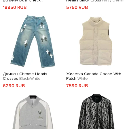
Burberry Dual Check
Hearts Black Cross
Navy Denim
Black/Beige
18850 RUB
5750 RUB
Джинсы Chrome Hearts
Жилетка Canada Goose With
Crosses
Black/White
Patch
White
6290 RUB
7590 RUB