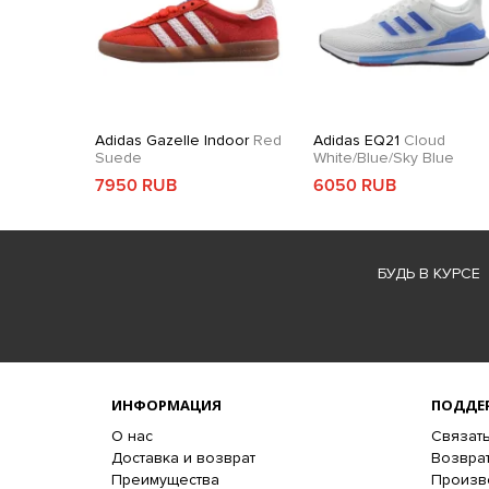
Adidas Gazelle Indoor
Red
Adidas EQ21
Cloud
Suede
White/Blue/Sky Blue
7950 RUB
6050 RUB
БУДЬ В КУРСЕ
ИНФОРМАЦИЯ
ПОДДЕ
О нас
Связать
Доставка и возврат
Возврат
Преимущества
Произв