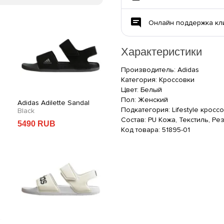
Онлайн поддержка кл
Характеристики
Производитель: Adidas
Категория: Кроссовки
Цвет: Белый
Пол: Женский
Adidas Adilette Sandal
Баскетбольная Джерси
Ad
Подкатегория: Lifestyle кросс
Black
Adidas New York
Blue
Sl
Состав: PU Кожа, Текстиль, Ре
5490 RUB
2890 RUB
5
Код товара: 51895-01