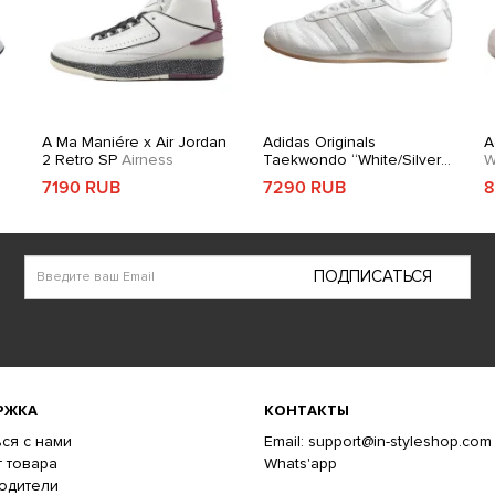
A Ma Maniére x Air Jordan
Adidas Originals
A
2 Retro SP
Airness
Taekwondo “White/Silver
W
Metallic
7190 RUB
7290 RUB
8
ПОДПИСАТЬСЯ
РЖКА
КОНТАКТЫ
ся с нами
Email: support@in-styleshop.com
 товара
Whats'app
одители