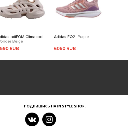
didas adiFOM Climacool
Adidas EQ21
Purple
onder Beige
590 RUB
6050 RUB
ПОДПИШИСЬ НА IN STYLE SHOP.