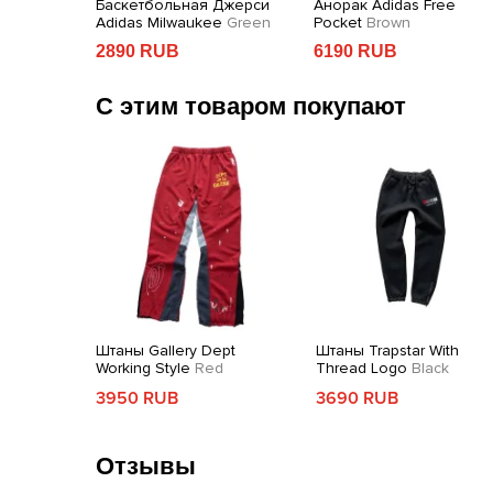
Баскетбольная Джерси
Анорак Adidas Free
nd Logo
Adidas Milwaukee
Green
Pocket
Brown
2890 RUB
6190 RUB
С этим товаром покупают
Штаны Gallery Dept
Штаны Trapstar With
Working Style
Red
Thread Logo
Black
3950 RUB
3690 RUB
Отзывы