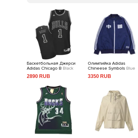
th Logos
Баскетбольная Джерси
Олимпийка Adidas
Adidas Chicago B
Black
Chineese Symbols
Blue
2890 RUB
3350 RUB