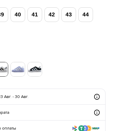
39
40
41
42
43
44
 Авг. - 30 Авг.
врата
 оплаты