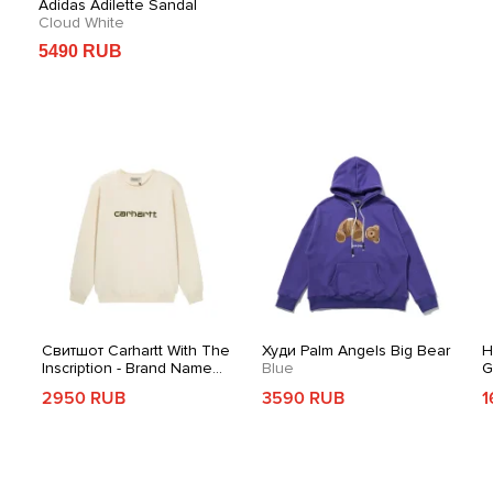
Adidas Adilette Sandal
Lamine Yamal X Adidas
Ad
Cloud White
F50 Elit
LYT304
Sl
5490 RUB
9 890 RUB
5
Свитшот Carhartt With The
Худи Palm Angels Big Bear
Н
Inscription - Brand Name
Blue
G
Cream
2950 RUB
3590 RUB
1