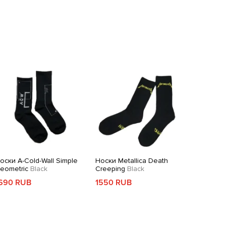
idas Alphabounce 2
Adidas Yeezy Boost 350v2
Adidas ZX
ide
Black
MX Blue
Grey/Black
590 RUB
6650 RUB
7250 RU
оски A-Cold-Wall Simple
Носки Metallica Death
eometric
Black
Creeping
Black
690 RUB
1550 RUB