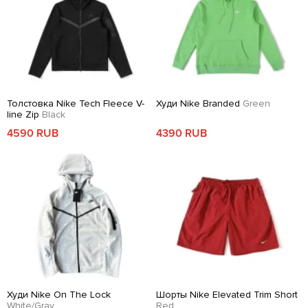
Толстовка Nike Tech Fleece V-
Худи Nike Branded
Green
line Zip
Black
4590 RUB
4390 RUB
Худи Nike On The Lock
Шорты Nike Elevated Trim Short
White/Gray
Red