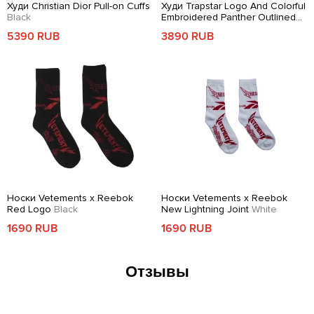
Худи Christian Dior Pull-on Cuffs
Худи Trapstar Logo And Colorful
Black
Embroidered Panther Outlined
By Line
Blue
5390 RUB
3890 RUB
Носки Vetements x Reebok
Носки Vetements x Reebok
Red Logo
Black
New Lightning Joint
White
1690 RUB
1690 RUB
Отзывы