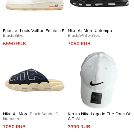
Браслет Louis Vuitton Emblem E
Nike Air More Uptempo
Black/Silver
Black/White/Silver
6590 RUB
7050 RUB
Nike Air More
Black Sanddrift
Кепка Nike Logo In The Form Of
Iridescent
A T
White
7050 RUB
3390 RUB