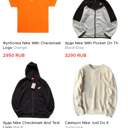
Футболка Nike With Checkmark
Худи Nike With Pocket On Th
Logo
Orange
Black/Gray
2950 RUB
3290 RUB
Худи Nike Checkmark And Text
Свитшот Nike Just Do It
Logo
Black
Turquoise