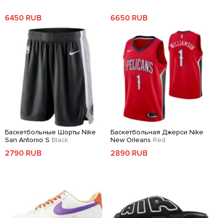
6450 RUB
6650 RUB
Баскетбольные Шорты Nike
Баскетбольная Джерси Nike
San Antonio S
Black
New Orleans
Red
2790 RUB
2890 RUB