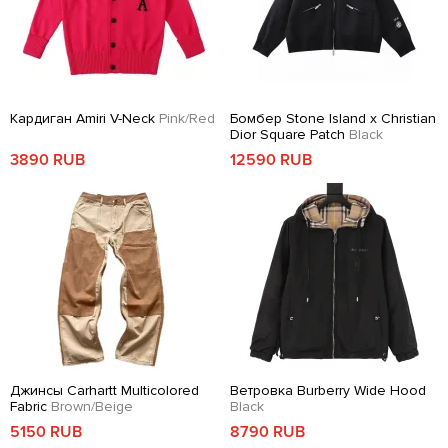
Кардиган Amiri V-Neck
Pink/Red
Бомбер Stone Island x Christian
Dior Square Patch
Black
3890 RUB
12590 RUB
Джинсы Carhartt Multicolored
Ветровка Burberry Wide Hood
Fabric
Brown/Beige
Black
5150 RUB
8790 RUB