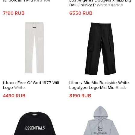
Air Jordan 1 Mid
Red Toe
Los Angeles Dodgers x MLB Big
Ball Chunky P
White/Orange
7190 RUB
6550 RUB
Штаны Fear Of God 1977 With
Штаны Miu Miu Backside White
Logo
White
Logotype Logo Miu Miu
Black
4490 RUB
8190 RUB