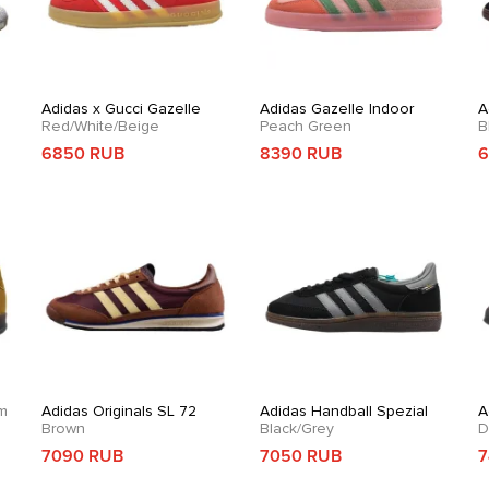
Adidas x Gucci Gazelle
Adidas Gazelle Indoor
A
Red/White/Beige
Peach Green
B
6850 RUB
8390 RUB
6
m
Adidas Originals SL 72
Adidas Handball Spezial
A
Brown
Black/Grey
D
7090 RUB
7050 RUB
7