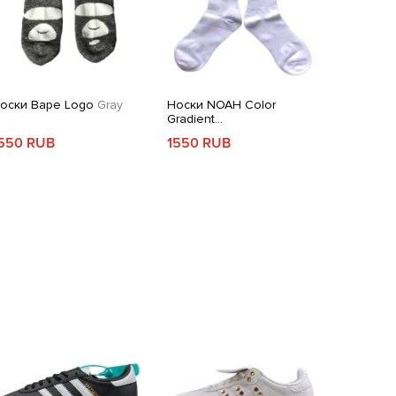
оски Bape Logo
Gray
Носки NOAH Color
Gradient
White/Red/Yellow/Green
550 RUB
1550 RUB