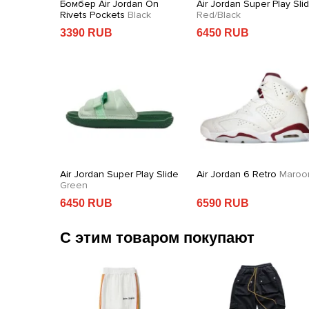
 With
Бомбер Air Jordan On
Air Jordan Super Play Sli
Rivets Pockets
Black
Red/Black
3390 RUB
6450 RUB
 Sports
Air Jordan Super Play Slide
Air Jordan 6 Retro
Maroo
k
Green
6450 RUB
6590 RUB
С этим товаром покупают