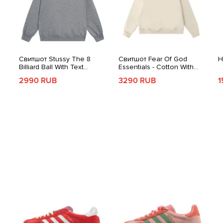
Свитшот Stussy The 8
Свитшот Fear Of God
Н
Billiard Ball With Text
Essentials - Cotton With
Around
Dark Gray
Logo
Cream
2990 RUB
3290 RUB
1