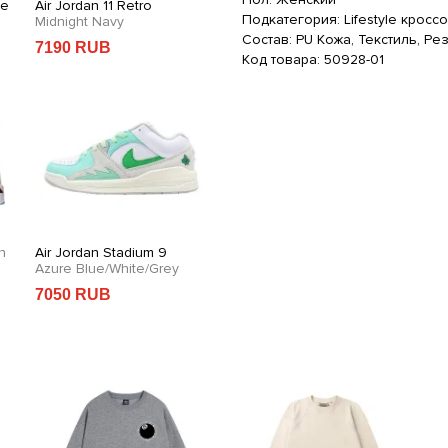
de
Air Jordan 11 Retro
Air Jordan 1 Retro Low OG
Фу
Подкатегория: Lifestyle кросс
Midnight Navy
Coconut Milk
M
Состав: PU Кожа, Текстиль, Ре
7190 RUB
6990 RUB
2
Код товара: 50928-01
n
Air Jordan Stadium 9
Футболка Air Jordan Khaki
Св
Azure Blue/White/Grey
Basketball
White
M
7050 RUB
2590 RUB
3