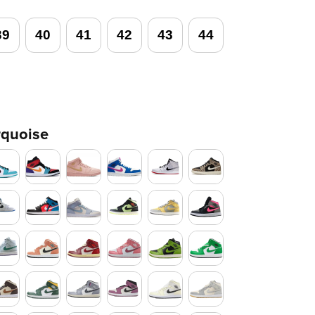
39
40
41
42
43
44
rquoise