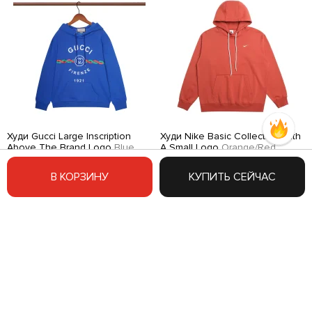
Худи Gucci Large Inscription
Худи Nike Basic Collection With
Above The Brand Logo
Blue
A Small Logo
Orange/Red
2950 RUB
4550 RUB
В КОРЗИНУ
КУПИТЬ СЕЙЧАС