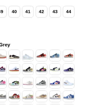
39
40
41
42
43
44
Grey