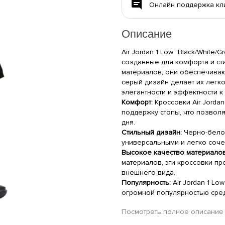
Онлайн поддержка кл
Описание
Air Jordan 1 Low "Black/White/
созданные для комфорта и ст
материалов, они обеспечиваю
серый дизайн делает их легк
элегантности и эффектности к
Комфорт:
Кроссовки Air Jorda
поддержку стопы, что позволя
дня.
Стильный дизайн:
Черно-бело-
универсальными и легко соч
Высокое качество материалов
материалов, эти кроссовки пр
внешнего вида.
Популярность:
Air Jordan 1 Lo
огромной популярностью сред
Характеристики
Посмотреть полное описание