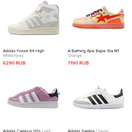
Adidas Forum 84 High
A Bathing Ape Bape Sta M1
White/Grey
Orange
6290 RUB
7190 RUB
Adidas Campus 00s
Light
Adidas Samba
Classic