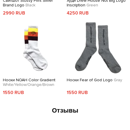
Свитшот Stussy Print Silver
Худи Drew House Not Big Logo
Brand Logo
Black
Inscription
Green
2990 RUB
4250 RUB
Носки NOAH Color Gradient
Носки Fear of God Logo
Gray
White/Yellow/Orange/Brown
1550 RUB
1550 RUB
Отзывы