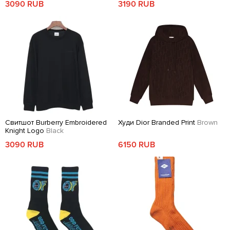
3090 RUB
3190 RUB
Свитшот Burberry Embroidered
Худи Dior Branded Print
Brown
Knight Logo
Black
3090 RUB
6150 RUB