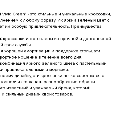
ind Vivid Green" - это стильные и уникальные кроссовки,
олнением к любому образу. Их яркий зеленый цвет с
ет им особую привлекательность. Преимущества
тболка Air Jordan Small
Худи Air Jordan Basketball
Худи Air J
:
кроссовки изготовлены из прочной и долговечной
sketball
White
Player Air
Black
Lines
Whit
ий срок службы.
590 RUB
2990 RUB
2990 RU
я хорошей амортизации и поддержке стопы, эти
ортное ношение в течение всего дня.
комбинация яркого зеленого цвета с пастельными
вки привлекательными и модными.
воему дизайну, эти кроссовки легко сочетаются с
 позволяя создавать разнообразные образы.
- это известный и уважаемый бренд, который
 и стильный дизайн своих товаров.
итшот Air Jordan Jump
Худи Air Jordan Basketball
Шорты Air
an
Gray
Black
Jack
Black
150 RUB
3090 RUB
3890 RU