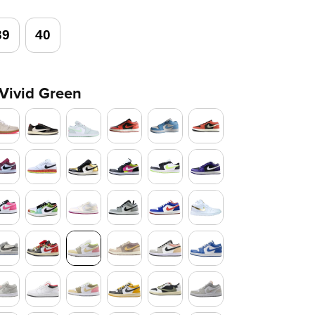
39
40
 Vivid Green