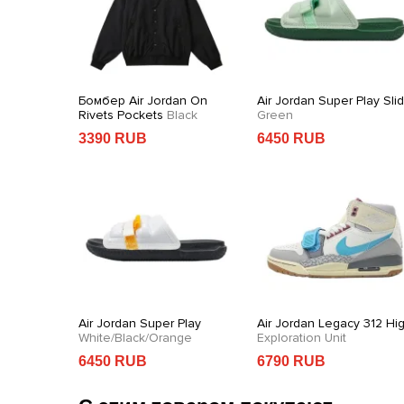
 x Travis
Бомбер Air Jordan On
Air Jordan Super Play Sli
Rivets Pockets
Black
Green
3390 RUB
6450 RUB
 Sports
Air Jordan Super Play
Air Jordan Legacy 312 Hi
k
White/Black/Orange
Exploration Unit
6450 RUB
6790 RUB