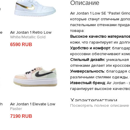
Описание
Air Jordan 1 Low SE "Pastel Gr
которые станут отличным доп
пастельными оттенками прида
товара:
de
Air Jordan 1 Retro Low
Air Jordan Tatum 1
Old
Фу
Высокое качество материалов
White/Metallic Gold
School
Ba
кожи, что гарантирует их долг
6590 RUB
7850 RUB
2
Удобство и комфорт:
благодар
кроссовки обеспечивают комф
Стильный дизайн:
уникальная 
оттенками делает эти кроссо
Универсальность:
благодаря с
различными стилями одежды,
Известный бренд:
Air Jordan 
гарантирует высокое качество
Характеристики
gh
Air Jordan 1 Elevate Low
Футболка Air Jordan
Св
Посмотреть полное описание
Paster
Basketball Ball
Beige
M
Производитель: Air Jordan
7190 RUB
2990 RUB
3
Категория: Кроссовки
Цвет: Зеленый
Пол: Женский