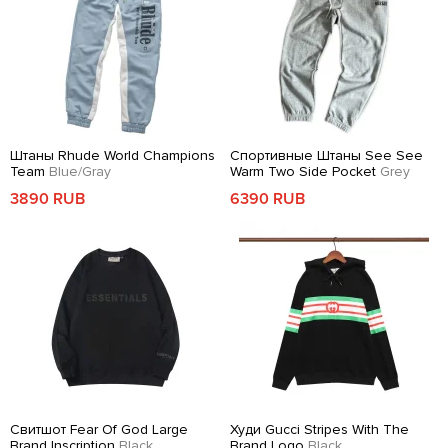
Штаны Rhude World Champions
Спортивные Штаны See See
Team
Blue/Gray
Warm Two Side Pocket
Grey
3890 RUB
6390 RUB
Свитшот Fear Of God Large
Худи Gucci Stripes With The
Brand Inscription
Black
Brand Logo
Black