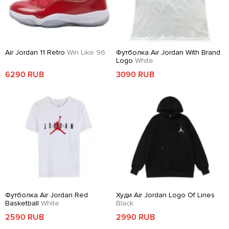
Air Jordan 11 Retro
Win Like 96
Футболка Air Jordan With Brand
Logo
White
6290 RUB
3090 RUB
Футболка Air Jordan Red
Худи Air Jordan Logo Of Lines
Basketball
White
Black
2590 RUB
2990 RUB