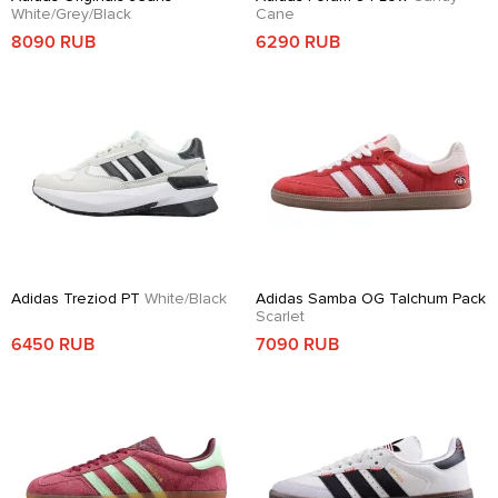
White/Grey/Black
Cane
8090 RUB
6290 RUB
Adidas Treziod PT
White/Black
Adidas Samba OG Talchum Pack
Scarlet
6450 RUB
7090 RUB