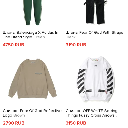
Штаны Balenciaga X Adidas In
Штаны Fear Of God With Straps
The Brand Style
Green
Black
4750 RUB
3190 RUB
Свитшот Fear Of God Reflective
Свитшот OFF WHITE Seeing
Logo
Brown
Things Fuzzy Cross Arrows
White
2790 RUB
3150 RUB