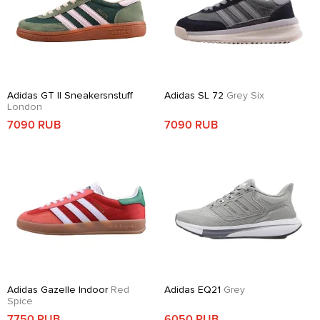
Adidas GT II Sneakersnstuff
Adidas SL 72
Grey Six
London
7090 RUB
7090 RUB
Adidas Gazelle Indoor
Red
Adidas EQ21
Grey
Spice
7750 RUB
6050 RUB