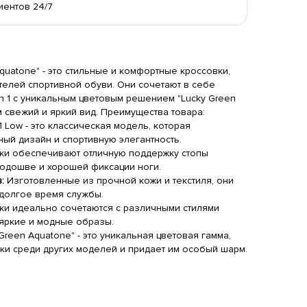
иентов 24/7
 Aquatone" - это стильные и комфортные кроссовки,
телей спортивной обуви. Они сочетают в себе
an 1 с уникальным цветовым решением "Lucky Green
м свежий и яркий вид. Преимущества товара:
тболка Air Jordan Small
Худи Jordan With Logo
Худи Air J
 1 Low - это классическая модель, которая
sketball
Gray
Black
Logo
Pink
ый дизайн и спортивную элегантность.
590 RUB
4690 RUB
3090 RU
ки обеспечивают отличную поддержку стопы
одошве и хорошей фиксации ноги.
:
Изготовленные из прочной кожи и текстиля, они
 долгое время службы.
ки идеально сочетаются с различными стилями
яркие и модные образы.
Green Aquatone" - это уникальная цветовая гамма,
вки среди других моделей и придает им особый шарм.
ди Air Jordan Basketball
Худи Air Jordan Hurricane
Шорты Air
ayer Air
White
Nike Compas
White
Jack
Black