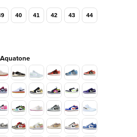
39
40
41
42
43
44
 Aquatone