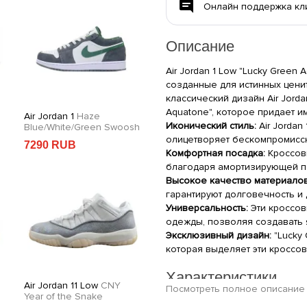
Онлайн поддержка кл
Описание
Air Jordan 1 Low "Lucky Green
созданные для истинных цени
классический дизайн Air Jord
Aquatone", которое придает и
Air Jordan 1
Haze
Air Jordan 13 Retro
Фу
Иконический стиль:
Air Jordan
Blue/White/Green Swoosh
Playoffs
Ba
олицетворяет бескомпромиссн
7290 RUB
5690 RUB
2
Комфортная посадка:
Кроссов
благодаря амортизирующей п
Высокое качество материалов
гарантируют долговечность и
Универсальность:
Эти кроссов
одежды, позволяя создавать 
Эксклюзивный дизайн:
"Lucky 
которая выделяет эти кроссо
Характеристики
Air Jordan 11 Low
CNY
Футболка Air Jordan Khaki
Ху
Посмотреть полное описание
Year of the Snake
Basketball
White
Pl
Производитель: Air Jordan