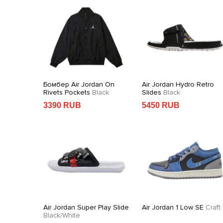
n X
Бомбер Air Jordan On
Air Jordan Hydro Retro
og
Black
Rivets Pockets
Black
Slides
Black
3390 RUB
5450 RUB
 With
Air Jordan Super Play Slide
Air Jordan 1 Low SE
Craft
Black/White