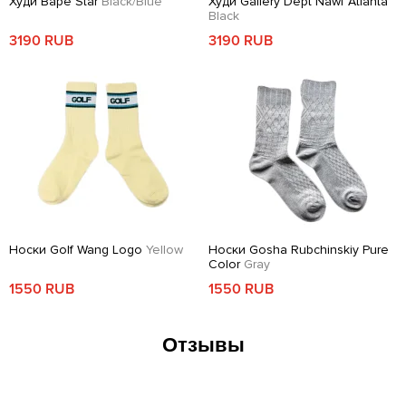
Худи Bape Star
Black/Blue
Худи Gallery Dept Nawf Atlanta
Black
3190 RUB
3190 RUB
Носки Golf Wang Logo
Yellow
Носки Gosha Rubchinskiy Pure
Color
Gray
1550 RUB
1550 RUB
Отзывы