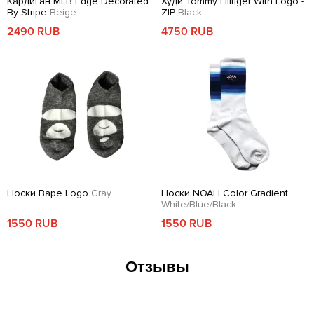
Кардиган MLB Edge Decorated
Худи Tommy Hilfiger With Logo -
By Stripe
Beige
ZIP
Black
2490 RUB
4750 RUB
Носки Bape Logo
Gray
Носки NOAH Color Gradient
White/Blue/Black
1550 RUB
1550 RUB
Отзывы