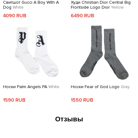
Свитшот Gucci A Boy With A
Худи Christian Dior Central Big
Dog
White
Frontside Logo Dior
Yellow
4090 RUB
6490 RUB
Носки Palm Angels PA
White
Носки Fear of God Logo
Gray
1590 RUB
1550 RUB
Отзывы