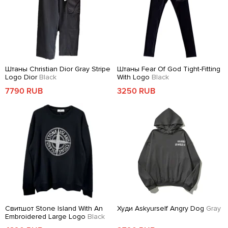
Штаны Christian Dior Gray Stripe
Штаны Fear Of God Tight-Fitting
Logo Dior
Black
With Logo
Black
7790 RUB
3250 RUB
Свитшот Stone Island With An
Худи Askyurself Angry Dog
Gray
Embroidered Large Logo
Black